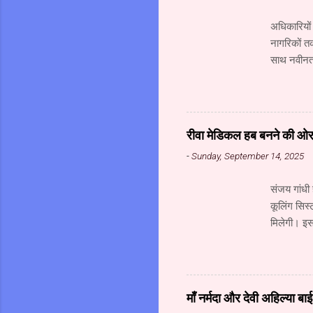
अधिकारियों
नागरिकों त
साथ नवीनतम
महानिदेशाल
संस्थान के
गोविंद अहं
संचालक (सू
रीवा मेडिकल हब बनने की ओर अ
सूचना प्रौद्
-
Sunday, September 14, 2025
मध्यप्रदेश 
संजय गांधी 
कूलिंग सिस्
मिलेगी। इसक
मेडिकल हब ब
का निर्माण 
रही है। इस
के विकास क
माँ नर्मदा और देवी अहिल्या ब
किए गए हैं