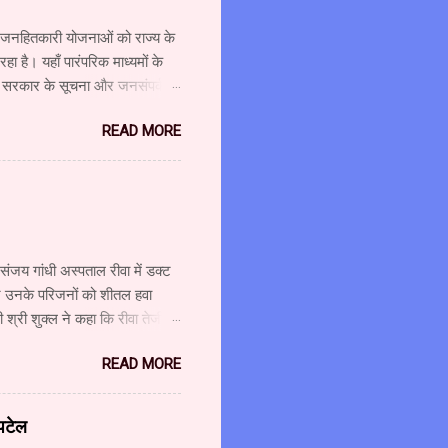
्न जनहितकारी योजनाओं को राज्य के
 है। यहाँ पारंपरिक माध्यमों के
र सरकार के सूचना और जनसंपर्क
ा दौरा किया और विभाग एवं माध्यम
READ MORE
शालय के उपसंचालक (प्रशासन) श्री
 श्री गजानन पाटील, सहायक
ंचालक श्री अहंकारी ने कहा कि
वश्यकता को ध्यान में रखते हुए
 संजय गांधी अस्पताल रीवा में डक्ट
 और उनके परिजनों को शीतल हवा
श्री शुक्ल ने कहा कि रीवा तेजी से
ै। कुछ ही महीनों में कैंसर यूनिट
READ MORE
ए की लागत से लीनेक मशीन लगाई जा
शुक्ल ने कहा कि चिकित्सा सुविधाओं
ओं के लिए 321 करोड़ रुपए मंजूर
 पटेल
ाशि से आधुनिक मशीन लगाई जा रही