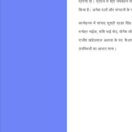
प्रेरणा दी। प्रांरभ में श्री जयवर्ध
किया है। अनेक दलों और संगठनों के प्
कार्यक्रम में सांसद सुश्री प्रज्ञा सि
मनोहर नाईक, शशि भाई सेठ, योगेश जोश
राजीव खंडेलवाल अलावा के स्व. कैल
उपस्थितों का आभार माना।
C
o
m
m
e
n