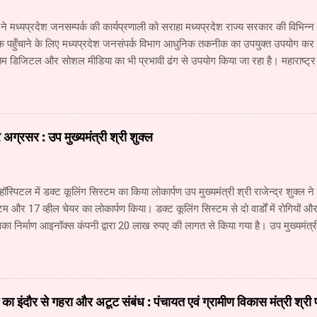
 ने मध्यप्रदेश जनसम्पर्क की कार्यप्रणाली को सराहा मध्यप्रदेश राज्य सरकार की विभिन
क पहुँचाने के लिए मध्यप्रदेश जनसंपर्क विभाग आधुनिक तकनीक का उपयुक्त उपयोग कर रहा
 डिजिटल और सोशल मीडिया का भी प्रभावी ढंग से उपयोग किया जा रहा है। महाराष्ट्
य के वरिष्ठ अधिकारियों के अध्ययन दल ने जनसंपर्क विभाग और म.प्र. माध्यम संस्थान क
 कार्यों की विस्तृत जानकारी प्राप्त की। अध्ययन दल में सूचना और जनसंपर्क महानिदे
कारी, वरिष्ठ सहायक संचालक (सूचना) श्री नंदकुमार वाघमारे, सहायक संचालक (सूचना)
चना) श्री सचिन ढवण, सहायक संचालक (सूचना) श्री धोंडिराम अर्जुन शामिल थे। उप स
ग्रसर : उप मुख्यमंत्री श्री शुक्ल
योगिकी में हो रही प्रगति से मीडिया में लगातार नए परिवर्तन हो रहे हैं। इन परिवर्तनों की आ
का जनसंपर्क विभाग उसी प्र...
हॉस्पिटल में डक्ट कूलिंग सिस्टम का किया लोकार्पण उप मुख्यमंत्री श्री राजेन्द्र शुक्ल ने
टम और 17 व्हील चेयर का लोकार्पण किया। डक्ट कूलिंग सिस्टम से दो वार्डों में रोगियों
ा निर्माण आइनॉक्स कंपनी द्वारा 20 लाख रुपए की लागत से किया गया है। उप मुख्यमंत्री 
नने की ओर अग्रसर है। उपचार के लिए नागपुर जाने वाले रोगियों की संख्या में कमी आई ह
पूरा होते ही रीवा में दो सौ बेड का कैंसर अस्पताल शुरू हो जाएगा। इसमें 40 करोड़ रुप
 अस्पताल में कैंसर के उपचार की आधुनिकतम सुविधा उपलब्ध रहेगी। उप मुख्यमंत्री श्री 
े लिए लगातार प्रयास किए जा रहे हैं। संजय गांधी अस्पताल में सुधार तथा नई व्यवस्था
ाई का इंदौर से गहरा और अटूट संबंध : पंचायत एवं ग्रामीण विकास मंत्री श्री
। सर्जरी विभाग में सिंगरौली की एनसीएल कंपनी द्वारा दी गई 6 करोड़ रुपए की सहयोग र