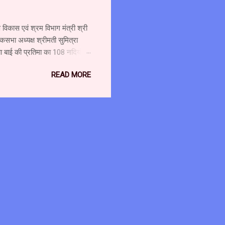
विकास एवं श्रम विभाग मंत्री श्री
कसभा अध्यक्ष श्रीमती सुमित्रा
ा बाई की प्रतिमा का 108 नदियों के
 अटूट संबंध है। माँ नर्मदा मैया
READ MORE
 पुष्पलता पटेल के साथ नर्मदा
4 सितम्बर को हिन्दी दिवस के अवसर
श्री पटेल ने कहा कि बचपन से ही
के संगम को कभी भी पार नहीं करना