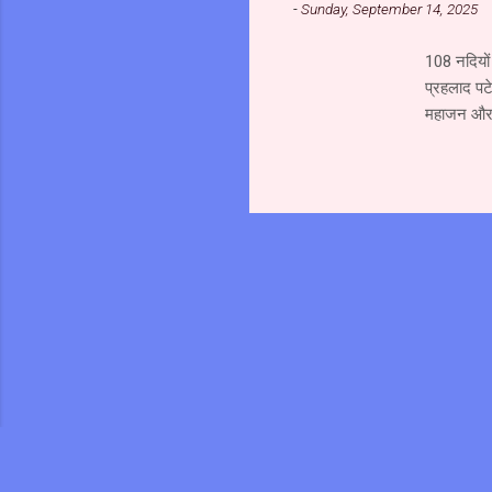
-
Sunday, September 14, 2025
है। य...
108 नदियों 
प्रहलाद पटे
महाजन और स
जल से अभिषे
अत्यंत पावन
परिक्रमा क
पर राष्ट्र
हमारे परिव
चाहिये।...