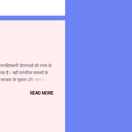
्न जनहितकारी योजनाओं को राज्य के
 है। यहाँ पारंपरिक माध्यमों के
र सरकार के सूचना और जनसंपर्क
ा दौरा किया और विभाग एवं माध्यम
READ MORE
शालय के उपसंचालक (प्रशासन) श्री
 श्री गजानन पाटील, सहायक
ंचालक श्री अहंकारी ने कहा कि
वश्यकता को ध्यान में रखते हुए