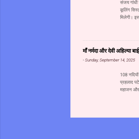
संजय गांधी 
कूलिंग सिस्
मिलेगी। इसक
मेडिकल हब ब
का निर्माण 
रही है। इस
के विकास क
माँ नर्मदा और देवी अहिल्या ब
किए गए हैं
-
Sunday, September 14, 2025
है। य...
108 नदियों 
प्रहलाद पटे
महाजन और स
जल से अभिषे
अत्यंत पावन
परिक्रमा क
पर राष्ट्र
हमारे परिव
चाहिये।...