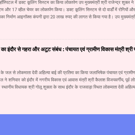
हॉस्पिटल में डक्ट कूलिंग सिस्टम का किया लोकार्पण उप मुख्यमंत्री श्री राजेन्द्र शुक्ल ने
टम और 17 व्हील चेयर का लोकार्पण किया। डक्ट कूलिंग सिस्टम से दो वार्डों में रोगियों
ा निर्माण आइनॉक्स कंपनी द्वारा 20 लाख रुपए की लागत से किया गया है। उप मुख्यमंत्री 
नने की ओर अग्रसर है। उपचार के लिए नागपुर जाने वाले रोगियों की संख्या में कमी आई ह
पूरा होते ही रीवा में दो सौ बेड का कैंसर अस्पताल शुरू हो जाएगा। इसमें 40 करोड़ रुप
 अस्पताल में कैंसर के उपचार की आधुनिकतम सुविधा उपलब्ध रहेगी। उप मुख्यमंत्री श्री 
े लिए लगातार प्रयास किए जा रहे हैं। संजय गांधी अस्पताल में सुधार तथा नई व्यवस्था
ाई का इंदौर से गहरा और अटूट संबंध : पंचायत एवं ग्रामीण विकास मंत्री श्री
। सर्जरी विभाग में सिंगरौली की एनसीएल कंपनी द्वारा दी गई 6 करोड़ रुपए की सहयोग र
के जल से लोकमाता देवी अहिल्या बाई की प्रतिमा का किया जलाभिषेक पंचायत एवं ग्रामीण 
ल ने शनिवार को इंदौर में नगरीय विकास एवं आवास मंत्री श्री कैलाश विजयवर्गीय, पूर्व लो
्थानीय विधायक श्री गोलू शुक्ला के साथ इंदौर के राजवाड़ा स्थित लोकमाता देवी अहिल्य
क किया। इस मौके पर मंत्री श्री पटेल ने कहा कि माँ नर्मदा और देवी अहिल्या का इंदौर से
 है। तीस वर्ष पूर्व मैंने पहली बार माँ नर्मदा की परिक्रमा की थी। उसके बाद पत्नी श्रीमती
ी। नर्मदा परिक्रमा से प्राप्त अनुभव पर एक पुस्तक तैयार की गई है, जिसका लोकार्पण 1
ीय स्वयंसेवक संघ के सरसंघचालक डॉ. मोहन भागवत के करकमलों से किया जायेगा। मंत्री 
ार का नर्मदा नदी के प्रति गहरी आस्था और लगाव रहा है। पिताजी कहा करते थे कि नदी 