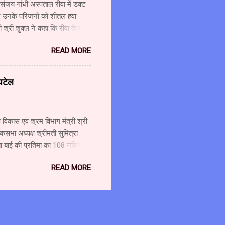
 संजय गांधी अस्पताल रीवा में डक्ट
 और उनके परिजनों को शीतल हवा
श्री शुक्ल ने कहा कि रीवा तेजी से
ै। कुछ ही महीनों में कैंसर यूनिट
READ MORE
ए की लागत से लीनेक मशीन लगाई जा
शुक्ल ने कहा कि चिकित्सा सुविधाओं
ओं के लिए 321 करोड़ रुपए मंजूर
 पटेल
ाशि से आधुनिक मशीन लगाई जा रही
विकास एवं श्रम विभाग मंत्री श्री
कसभा अध्यक्ष श्रीमती सुमित्रा
ा बाई की प्रतिमा का 108 नदियों के
 अटूट संबंध है। माँ नर्मदा मैया
READ MORE
 पुष्पलता पटेल के साथ नर्मदा
4 सितम्बर को हिन्दी दिवस के अवसर
श्री पटेल ने कहा कि बचपन से ही
के संगम को कभी भी पार नहीं करना