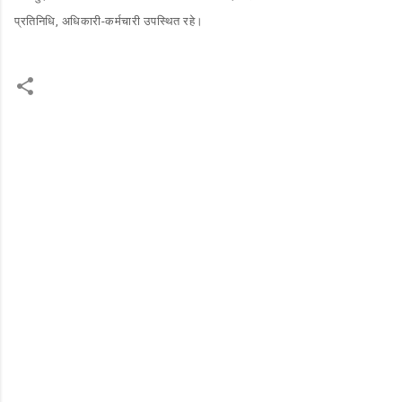
प्रतिनिधि, अधिकारी-कर्मचारी उपस्थित रहे।
C
o
m
m
e
n
t
s