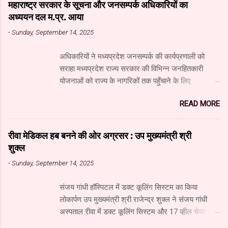
महाराष्ट्र सरकार के सूचना और जनसम्पर्क अधिकारियों का
अध्ययन दल म.प्र. आया
-
Sunday, September 14, 2025
अधिकारियों ने मध्यप्रदेश जनसम्पर्क की कार्यप्रणाली को
सराहा मध्यप्रदेश राज्य सरकार की विभिन्न जनहितकारी
योजनाओं को राज्य के नागरिकों तक पहुँचाने के लिए
मध्यप्रदेश जनसंपर्क विभाग आधुनिक तकनीक का उपयुक्त
READ MORE
उपयोग कर रहा है। यहाँ पारंपरिक माध्यमों के साथ नवीनतम
डिजिटल और सोशल मीडिया का भी प्रभावी ढंग से उपयोग
किया जा रहा है। महाराष्ट्र सरकार के सूचना और जनसंपर्क
रीवा मेडिकल हब बनने की ओर अग्रसर : उप मुख्यमंत्री श्री
महानिदेशालय के वरिष्ठ अधिकारियों के अध्ययन दल ने
शुक्ल
जनसंपर्क विभाग और म.प्र. माध्यम संस्थान का दौरा किया और
-
Sunday, September 14, 2025
विभाग एवं माध्यम संस्थान के कार्यों की विस्तृत जानकारी प्राप्त
की। अध्ययन दल में सूचना और जनसंपर्क महानिदेशालय के
संजय गांधी हॉस्पिटल में डक्ट कूलिंग सिस्टम का किया
उपसंचालक (प्रशासन) श्री गोविंद अहंकारी, वरिष्ठ सहायक
लोकार्पण उप मुख्यमंत्री श्री राजेन्द्र शुक्ल ने संजय गांधी
संचालक (सूचना) श्री नंदकुमार वाघमारे, सहायक संचालक
अस्पताल रीवा में डक्ट कूलिंग सिस्टम और 17 व्हील चेयर का
(सूचना) श्री गजानन पाटील, सहायक संचालक (सूचना) श्री
लोकार्पण किया। डक्ट कूलिंग सिस्टम से दो वार्डों में रोगियों
सचिन ढवण, सहायक संचालक (सूचना) श्री धोंडिराम अर्जुन