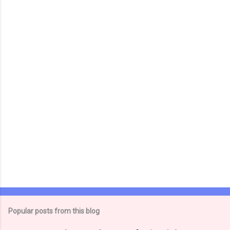
e
n
t
s
Popular posts from this blog