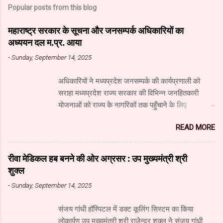
Popular posts from this blog
महाराष्ट्र सरकार के सूचना और जनसम्पर्क अधिकारियों का
अध्ययन दल म.प्र. आया
-
Sunday, September 14, 2025
अधिकारियों ने मध्यप्रदेश जनसम्पर्क की कार्यप्रणाली को
सराहा मध्यप्रदेश राज्य सरकार की विभिन्न जनहितकारी
योजनाओं को राज्य के नागरिकों तक पहुँचाने के लिए
मध्यप्रदेश जनसंपर्क विभाग आधुनिक तकनीक का उपयुक्त
READ MORE
उपयोग कर रहा है। यहाँ पारंपरिक माध्यमों के साथ नवीनतम
डिजिटल और सोशल मीडिया का भी प्रभावी ढंग से उपयोग
किया जा रहा है। महाराष्ट्र सरकार के सूचना और जनसंपर्क
रीवा मेडिकल हब बनने की ओर अग्रसर : उप मुख्यमंत्री श्री
महानिदेशालय के वरिष्ठ अधिकारियों के अध्ययन दल ने
शुक्ल
जनसंपर्क विभाग और म.प्र. माध्यम संस्थान का दौरा किया और
-
Sunday, September 14, 2025
विभाग एवं माध्यम संस्थान के कार्यों की विस्तृत जानकारी प्राप्त
की। अध्ययन दल में सूचना और जनसंपर्क महानिदेशालय के
संजय गांधी हॉस्पिटल में डक्ट कूलिंग सिस्टम का किया
उपसंचालक (प्रशासन) श्री गोविंद अहंकारी, वरिष्ठ सहायक
लोकार्पण उप मुख्यमंत्री श्री राजेन्द्र शुक्ल ने संजय गांधी