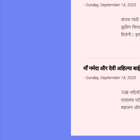
-
Sunday, September 14, 2025
मध्यप्रदेश 
संजय गांधी 
कूलिंग सिस्
मिलेगी। इसक
मेडिकल हब ब
का निर्माण 
रही है। इस
के विकास क
माँ नर्मदा और देवी अहिल्या ब
किए गए हैं
-
Sunday, September 14, 2025
है। य...
108 नदियों 
प्रहलाद पटे
महाजन और स
जल से अभिषे
अत्यंत पावन
परिक्रमा क
पर राष्ट्र