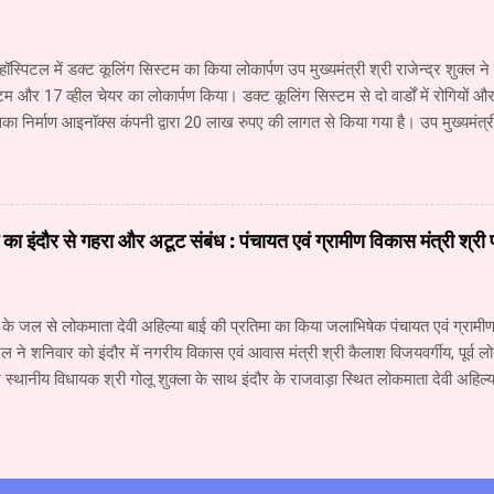
का जनसंपर्क विभाग उसी प्र...
हॉस्पिटल में डक्ट कूलिंग सिस्टम का किया लोकार्पण उप मुख्यमंत्री श्री राजेन्द्र शुक्ल ने
टम और 17 व्हील चेयर का लोकार्पण किया। डक्ट कूलिंग सिस्टम से दो वार्डों में रोगियों
ा निर्माण आइनॉक्स कंपनी द्वारा 20 लाख रुपए की लागत से किया गया है। उप मुख्यमंत्री 
नने की ओर अग्रसर है। उपचार के लिए नागपुर जाने वाले रोगियों की संख्या में कमी आई ह
पूरा होते ही रीवा में दो सौ बेड का कैंसर अस्पताल शुरू हो जाएगा। इसमें 40 करोड़ रुप
 अस्पताल में कैंसर के उपचार की आधुनिकतम सुविधा उपलब्ध रहेगी। उप मुख्यमंत्री श्री 
े लिए लगातार प्रयास किए जा रहे हैं। संजय गांधी अस्पताल में सुधार तथा नई व्यवस्था
ाई का इंदौर से गहरा और अटूट संबंध : पंचायत एवं ग्रामीण विकास मंत्री श्री
। सर्जरी विभाग में सिंगरौली की एनसीएल कंपनी द्वारा दी गई 6 करोड़ रुपए की सहयोग र
के जल से लोकमाता देवी अहिल्या बाई की प्रतिमा का किया जलाभिषेक पंचायत एवं ग्रामीण 
ल ने शनिवार को इंदौर में नगरीय विकास एवं आवास मंत्री श्री कैलाश विजयवर्गीय, पूर्व लो
्थानीय विधायक श्री गोलू शुक्ला के साथ इंदौर के राजवाड़ा स्थित लोकमाता देवी अहिल्य
क किया। इस मौके पर मंत्री श्री पटेल ने कहा कि माँ नर्मदा और देवी अहिल्या का इंदौर से
 है। तीस वर्ष पूर्व मैंने पहली बार माँ नर्मदा की परिक्रमा की थी। उसके बाद पत्नी श्रीमती
ी। नर्मदा परिक्रमा से प्राप्त अनुभव पर एक पुस्तक तैयार की गई है, जिसका लोकार्पण 1
ीय स्वयंसेवक संघ के सरसंघचालक डॉ. मोहन भागवत के करकमलों से किया जायेगा। मंत्री 