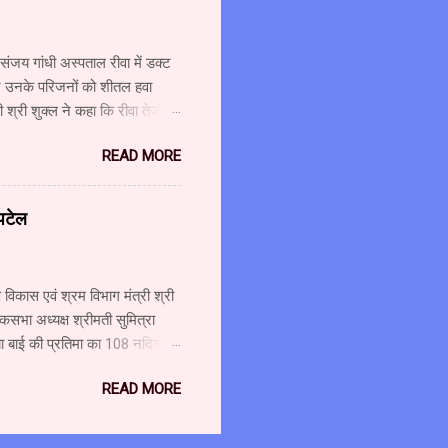
 संजय गांधी अस्पताल रीवा में डक्ट
 और उनके परिजनों को शीतल हवा
श्री शुक्ल ने कहा कि रीवा तेजी से
ै। कुछ ही महीनों में कैंसर यूनिट
READ MORE
ए की लागत से लीनेक मशीन लगाई जा
शुक्ल ने कहा कि चिकित्सा सुविधाओं
ओं के लिए 321 करोड़ रुपए मंजूर
 पटेल
ाशि से आधुनिक मशीन लगाई जा रही
विकास एवं श्रम विभाग मंत्री श्री
कसभा अध्यक्ष श्रीमती सुमित्रा
ा बाई की प्रतिमा का 108 नदियों के
 अटूट संबंध है। माँ नर्मदा मैया
READ MORE
 पुष्पलता पटेल के साथ नर्मदा
4 सितम्बर को हिन्दी दिवस के अवसर
श्री पटेल ने कहा कि बचपन से ही