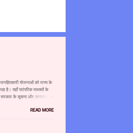
्न जनहितकारी योजनाओं को राज्य के
 है। यहाँ पारंपरिक माध्यमों के
र सरकार के सूचना और जनसंपर्क
ा दौरा किया और विभाग एवं माध्यम
READ MORE
शालय के उपसंचालक (प्रशासन) श्री
 श्री गजानन पाटील, सहायक
ंचालक श्री अहंकारी ने कहा कि
वश्यकता को ध्यान में रखते हुए