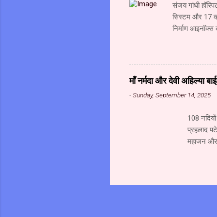
संजय गांधी हॉस्पि
सिस्टम और 17 व्ह
निर्माण आइनॉक्स 
ओर अग्रसर है। उपच
में दो सौ बेड का
उपचार की आधुनिकत
जा रहे हैं। संजय 
माँ नर्मदा और देवी अहिल्या ब
एनसीएल कंपनी द्
-
Sunday, September 14, 2025
108 नदियों 
प्रहलाद पटे
महाजन और स
जल से अभिषे
अत्यंत पावन
परिक्रमा क
पर राष्ट्र
हमारे परिव
चाहिये।...