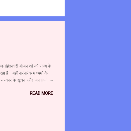
्न जनहितकारी योजनाओं को राज्य के
 है। यहाँ पारंपरिक माध्यमों के
र सरकार के सूचना और जनसंपर्क
ा दौरा किया और विभाग एवं माध्यम
READ MORE
शालय के उपसंचालक (प्रशासन) श्री
 श्री गजानन पाटील, सहायक
ंचालक श्री अहंकारी ने कहा कि
वश्यकता को ध्यान में रखते हुए