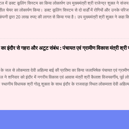
टल में डक्ट कूलिंग सिस्टम का किया लोकार्पण उप मुख्यमंत्री श्री राजेन्द्र शुक्ल ने संजय 
ील चेयर का लोकार्पण किया। डक्ट कूलिंग सिस्टम से दो वार्डों में रोगियों और उनके पर
कंपनी द्वारा 20 लाख रुपए की लागत से किया गया है। उप मुख्यमंत्री श्री शुक्ल ने कहा 
ार के लिए नागपुर जाने वाले रोगियों की संख्या में कमी आई है। कुछ ही महीनों में कैंसर य
 कैंसर अस्पताल शुरू हो जाएगा। इसमें 40 करोड़ रुपए की लागत से लीनेक मशीन लगाई जा 
म सुविधा उपलब्ध रहेगी। उप मुख्यमंत्री श्री शुक्ल ने कहा कि चिकित्सा सुविधाओं क
गांधी अस्पताल में सुधार तथा नई व्यवस्थाओं के लिए 321 करोड़ रुपए मंजूर किए गए हैं। सर
ाई का इंदौर से गहरा और अटूट संबंध : पंचायत एवं ग्रामीण विकास मंत्री श्री
वारा दी गई 6 करोड़ रुपए की सहयोग राशि से आधुनिक मशीन लगाई जा रही है। य...
के जल से लोकमाता देवी अहिल्या बाई की प्रतिमा का किया जलाभिषेक पंचायत एवं ग्रामीण 
ल ने शनिवार को इंदौर में नगरीय विकास एवं आवास मंत्री श्री कैलाश विजयवर्गीय, पूर्व लो
्थानीय विधायक श्री गोलू शुक्ला के साथ इंदौर के राजवाड़ा स्थित लोकमाता देवी अहिल्य
क किया। इस मौके पर मंत्री श्री पटेल ने कहा कि माँ नर्मदा और देवी अहिल्या का इंदौर से
 है। तीस वर्ष पूर्व मैंने पहली बार माँ नर्मदा की परिक्रमा की थी। उसके बाद पत्नी श्रीमती
ी। नर्मदा परिक्रमा से प्राप्त अनुभव पर एक पुस्तक तैयार की गई है, जिसका लोकार्पण 1
ीय स्वयंसेवक संघ के सरसंघचालक डॉ. मोहन भागवत के करकमलों से किया जायेगा। मंत्री 
ार का नर्मदा नदी के प्रति गहरी आस्था और लगाव रहा है। पिताजी कहा करते थे कि नदी 