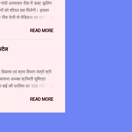
गांधी अस्पताल रीवा में डक्ट कूलिंग
िजनों को शीतल हवा मिलेगी। इसका
कि रीवा तेजी से मेडिकल हब बनने की
ूनिट का निर्माण पूरा होते ही रीवा
READ MORE
रही है। इस अस्पताल में कैंसर के
े विकास के लिए लगातार प्रयास किए
्जरी विभाग में सिंगरौली की
 पटेल
विकास एवं श्रम विभाग मंत्री श्री
कसभा अध्यक्ष श्रीमती सुमित्रा
ा बाई की प्रतिमा का 108 नदियों के
 अटूट संबंध है। माँ नर्मदा मैया
READ MORE
 पुष्पलता पटेल के साथ नर्मदा
4 सितम्बर को हिन्दी दिवस के अवसर
श्री पटेल ने कहा कि बचपन से ही
के संगम को कभी भी पार नहीं करना