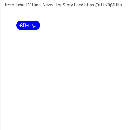
from India TV Hindi News: TopStory Feed https://ift.tt/0jMUItn
ब्रेकिंग न्यूज़
C
o
m
m
e
n
t
s