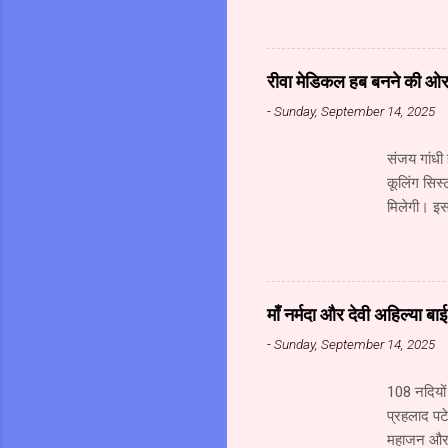
संस्थान के
गोविंद अहं
संचालक (सू
रीवा मेडिकल हब बनने की ओर अ
सूचना प्रौद्
-
Sunday, September 14, 2025
मध्यप्रदेश 
संजय गांधी 
कूलिंग सिस्
मिलेगी। इसक
मेडिकल हब ब
का निर्माण 
रही है। इस
के विकास क
माँ नर्मदा और देवी अहिल्या ब
किए गए हैं
-
Sunday, September 14, 2025
है। य...
108 नदियों 
प्रहलाद पटे
महाजन और स