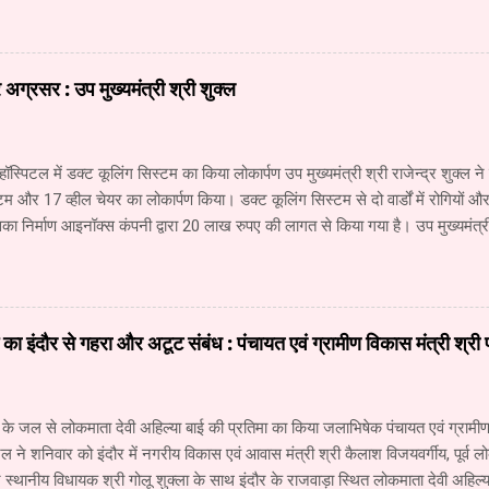
 कार्यों की विस्तृत जानकारी प्राप्त की। अध्ययन दल में सूचना और जनसंपर्क महानिदे
कारी, वरिष्ठ सहायक संचालक (सूचना) श्री नंदकुमार वाघमारे, सहायक संचालक (सूचना)
चना) श्री सचिन ढवण, सहायक संचालक (सूचना) श्री धोंडिराम अर्जुन शामिल थे। उप स
ग्रसर : उप मुख्यमंत्री श्री शुक्ल
योगिकी में हो रही प्रगति से मीडिया में लगातार नए परिवर्तन हो रहे हैं। इन परिवर्तनों की आ
का जनसंपर्क विभाग उसी प्र...
हॉस्पिटल में डक्ट कूलिंग सिस्टम का किया लोकार्पण उप मुख्यमंत्री श्री राजेन्द्र शुक्ल ने
टम और 17 व्हील चेयर का लोकार्पण किया। डक्ट कूलिंग सिस्टम से दो वार्डों में रोगियों
ा निर्माण आइनॉक्स कंपनी द्वारा 20 लाख रुपए की लागत से किया गया है। उप मुख्यमंत्री 
नने की ओर अग्रसर है। उपचार के लिए नागपुर जाने वाले रोगियों की संख्या में कमी आई ह
पूरा होते ही रीवा में दो सौ बेड का कैंसर अस्पताल शुरू हो जाएगा। इसमें 40 करोड़ रुप
 अस्पताल में कैंसर के उपचार की आधुनिकतम सुविधा उपलब्ध रहेगी। उप मुख्यमंत्री श्री 
े लिए लगातार प्रयास किए जा रहे हैं। संजय गांधी अस्पताल में सुधार तथा नई व्यवस्था
ाई का इंदौर से गहरा और अटूट संबंध : पंचायत एवं ग्रामीण विकास मंत्री श्री
। सर्जरी विभाग में सिंगरौली की एनसीएल कंपनी द्वारा दी गई 6 करोड़ रुपए की सहयोग र
के जल से लोकमाता देवी अहिल्या बाई की प्रतिमा का किया जलाभिषेक पंचायत एवं ग्रामीण 
ल ने शनिवार को इंदौर में नगरीय विकास एवं आवास मंत्री श्री कैलाश विजयवर्गीय, पूर्व लो
्थानीय विधायक श्री गोलू शुक्ला के साथ इंदौर के राजवाड़ा स्थित लोकमाता देवी अहिल्य