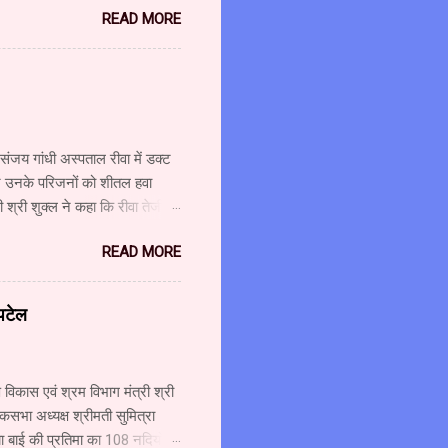
READ MORE
शालय के उपसंचालक (प्रशासन) श्री
 श्री गजानन पाटील, सहायक
ंचालक श्री अहंकारी ने कहा कि
वश्यकता को ध्यान में रखते हुए
 संजय गांधी अस्पताल रीवा में डक्ट
 और उनके परिजनों को शीतल हवा
श्री शुक्ल ने कहा कि रीवा तेजी से
ै। कुछ ही महीनों में कैंसर यूनिट
READ MORE
ए की लागत से लीनेक मशीन लगाई जा
शुक्ल ने कहा कि चिकित्सा सुविधाओं
ओं के लिए 321 करोड़ रुपए मंजूर
 पटेल
ाशि से आधुनिक मशीन लगाई जा रही
विकास एवं श्रम विभाग मंत्री श्री
कसभा अध्यक्ष श्रीमती सुमित्रा
ा बाई की प्रतिमा का 108 नदियों के