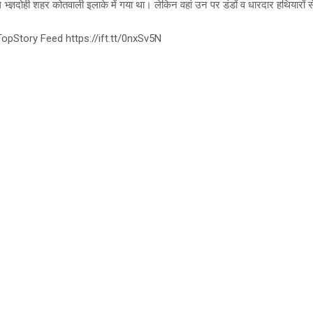
्ज्ञदोही शहर कोतवाली इलाके में गया था। लेकिन वहां उन पर डंडों व धारदार हथियारों
opStory Feed https://ift.tt/0nxSv5N