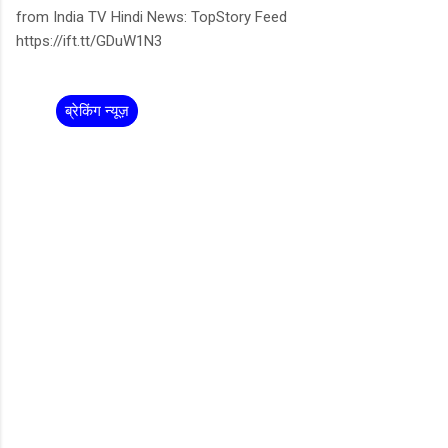
from India TV Hindi News: TopStory Feed
https://ift.tt/GDuW1N3
ब्रेकिंग न्यूज़
C
o
m
m
e
n
t
s