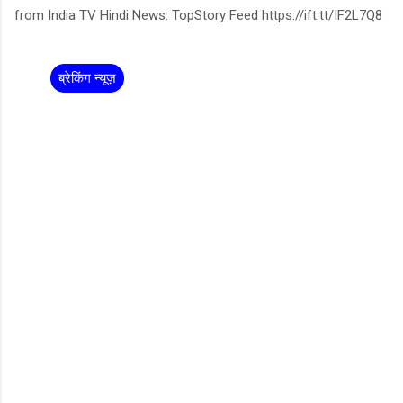
from India TV Hindi News: TopStory Feed https://ift.tt/IF2L7Q8
ब्रेकिंग न्यूज़
C
o
m
m
e
n
t
s