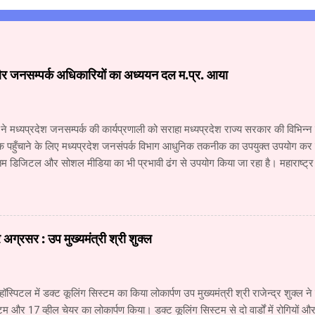
और जनसम्पर्क अधिकारियों का अध्ययन दल म.प्र. आया
 ने मध्यप्रदेश जनसम्पर्क की कार्यप्रणाली को सराहा मध्यप्रदेश राज्य सरकार की विभिन
क पहुँचाने के लिए मध्यप्रदेश जनसंपर्क विभाग आधुनिक तकनीक का उपयुक्त उपयोग कर रहा
 डिजिटल और सोशल मीडिया का भी प्रभावी ढंग से उपयोग किया जा रहा है। महाराष्ट्
य के वरिष्ठ अधिकारियों के अध्ययन दल ने जनसंपर्क विभाग और म.प्र. माध्यम संस्थान क
 कार्यों की विस्तृत जानकारी प्राप्त की। अध्ययन दल में सूचना और जनसंपर्क महानिदे
कारी, वरिष्ठ सहायक संचालक (सूचना) श्री नंदकुमार वाघमारे, सहायक संचालक (सूचना)
चना) श्री सचिन ढवण, सहायक संचालक (सूचना) श्री धोंडिराम अर्जुन शामिल थे। उप स
ग्रसर : उप मुख्यमंत्री श्री शुक्ल
योगिकी में हो रही प्रगति से मीडिया में लगातार नए परिवर्तन हो रहे हैं। इन परिवर्तनों की आ
का जनसंपर्क विभाग उसी प्र...
हॉस्पिटल में डक्ट कूलिंग सिस्टम का किया लोकार्पण उप मुख्यमंत्री श्री राजेन्द्र शुक्ल ने
टम और 17 व्हील चेयर का लोकार्पण किया। डक्ट कूलिंग सिस्टम से दो वार्डों में रोगियों