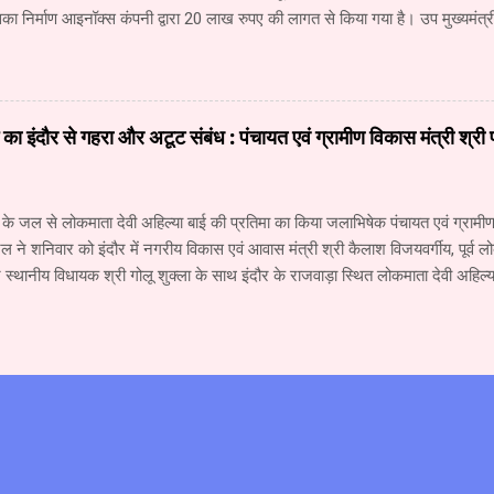
ा निर्माण आइनॉक्स कंपनी द्वारा 20 लाख रुपए की लागत से किया गया है। उप मुख्यमंत्री 
नने की ओर अग्रसर है। उपचार के लिए नागपुर जाने वाले रोगियों की संख्या में कमी आई ह
पूरा होते ही रीवा में दो सौ बेड का कैंसर अस्पताल शुरू हो जाएगा। इसमें 40 करोड़ रुप
 अस्पताल में कैंसर के उपचार की आधुनिकतम सुविधा उपलब्ध रहेगी। उप मुख्यमंत्री श्री 
े लिए लगातार प्रयास किए जा रहे हैं। संजय गांधी अस्पताल में सुधार तथा नई व्यवस्था
ाई का इंदौर से गहरा और अटूट संबंध : पंचायत एवं ग्रामीण विकास मंत्री श्री
। सर्जरी विभाग में सिंगरौली की एनसीएल कंपनी द्वारा दी गई 6 करोड़ रुपए की सहयोग र
के जल से लोकमाता देवी अहिल्या बाई की प्रतिमा का किया जलाभिषेक पंचायत एवं ग्रामीण 
ल ने शनिवार को इंदौर में नगरीय विकास एवं आवास मंत्री श्री कैलाश विजयवर्गीय, पूर्व लो
्थानीय विधायक श्री गोलू शुक्ला के साथ इंदौर के राजवाड़ा स्थित लोकमाता देवी अहिल्य
क किया। इस मौके पर मंत्री श्री पटेल ने कहा कि माँ नर्मदा और देवी अहिल्या का इंदौर से
 है। तीस वर्ष पूर्व मैंने पहली बार माँ नर्मदा की परिक्रमा की थी। उसके बाद पत्नी श्रीमती
ी। नर्मदा परिक्रमा से प्राप्त अनुभव पर एक पुस्तक तैयार की गई है, जिसका लोकार्पण 1
ीय स्वयंसेवक संघ के सरसंघचालक डॉ. मोहन भागवत के करकमलों से किया जायेगा। मंत्री 
ार का नर्मदा नदी के प्रति गहरी आस्था और लगाव रहा है। पिताजी कहा करते थे कि नदी 