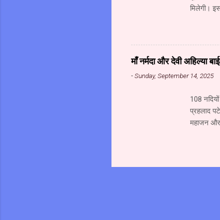
मिलेगी। इसक
मेडिकल हब ब
का निर्माण 
रही है। इस
के विकास क
माँ नर्मदा और देवी अहिल्या ब
किए गए हैं
-
Sunday, September 14, 2025
है। य...
108 नदियों 
प्रहलाद पटे
महाजन और स
जल से अभिषे
अत्यंत पावन
परिक्रमा क
पर राष्ट्र
हमारे परिव
चाहिये।...