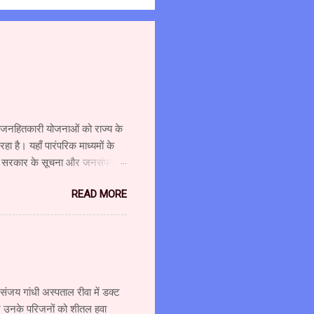
्न जनहितकारी योजनाओं को राज्य के
 है। यहाँ पारंपरिक माध्यमों के
र सरकार के सूचना और जनसंपर्क
ा दौरा किया और विभाग एवं माध्यम
READ MORE
शालय के उपसंचालक (प्रशासन) श्री
 श्री गजानन पाटील, सहायक
ंचालक श्री अहंकारी ने कहा कि
वश्यकता को ध्यान में रखते हुए
 संजय गांधी अस्पताल रीवा में डक्ट
 और उनके परिजनों को शीतल हवा