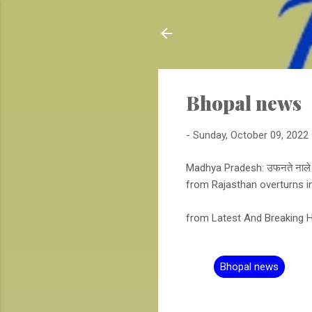
Bhopal news
-
Sunday, October 09, 2022
Madhya Pradesh: उफनते नाले म
from Rajasthan overturns i
from Latest And Breaking Hin
Bhopal news
C