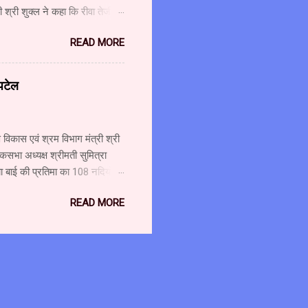
श्री शुक्ल ने कहा कि रीवा तेजी से
ै। कुछ ही महीनों में कैंसर यूनिट
READ MORE
ए की लागत से लीनेक मशीन लगाई जा
शुक्ल ने कहा कि चिकित्सा सुविधाओं
ओं के लिए 321 करोड़ रुपए मंजूर
 पटेल
ाशि से आधुनिक मशीन लगाई जा रही
विकास एवं श्रम विभाग मंत्री श्री
कसभा अध्यक्ष श्रीमती सुमित्रा
ा बाई की प्रतिमा का 108 नदियों के
 अटूट संबंध है। माँ नर्मदा मैया
READ MORE
 पुष्पलता पटेल के साथ नर्मदा
4 सितम्बर को हिन्दी दिवस के अवसर
श्री पटेल ने कहा कि बचपन से ही
के संगम को कभी भी पार नहीं करना