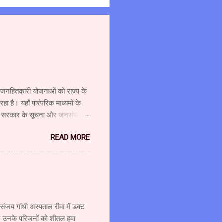
्न जनहितकारी योजनाओं को राज्य के
 है। यहाँ पारंपरिक माध्यमों के
र सरकार के सूचना और जनसंपर्क
ा दौरा किया और विभाग एवं माध्यम
READ MORE
शालय के उपसंचालक (प्रशासन) श्री
 श्री गजानन पाटील, सहायक
ंचालक श्री अहंकारी ने कहा कि
वश्यकता को ध्यान में रखते हुए
 संजय गांधी अस्पताल रीवा में डक्ट
 और उनके परिजनों को शीतल हवा