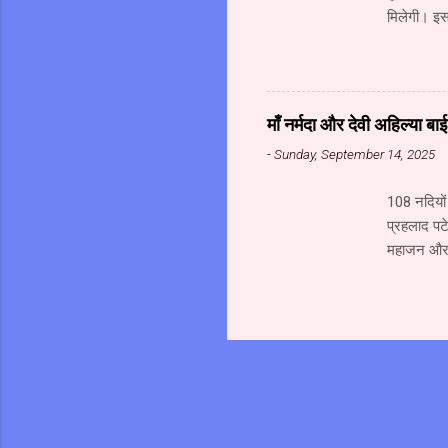
मिलेगी। इसक
मेडिकल हब ब
का निर्माण 
रही है। इस
के विकास क
माँ नर्मदा और देवी अहिल्या ब
किए गए हैं
-
Sunday, September 14, 2025
है। य...
108 नदियों 
प्रहलाद पटे
महाजन और स
जल से अभिषे
अत्यंत पावन
परिक्रमा क
पर राष्ट्र
हमारे परिव
चाहिये।...