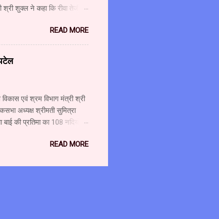
श्री शुक्ल ने कहा कि रीवा तेजी से
ै। कुछ ही महीनों में कैंसर यूनिट
READ MORE
ए की लागत से लीनेक मशीन लगाई जा
शुक्ल ने कहा कि चिकित्सा सुविधाओं
ओं के लिए 321 करोड़ रुपए मंजूर
 पटेल
ाशि से आधुनिक मशीन लगाई जा रही
विकास एवं श्रम विभाग मंत्री श्री
कसभा अध्यक्ष श्रीमती सुमित्रा
ा बाई की प्रतिमा का 108 नदियों के
 अटूट संबंध है। माँ नर्मदा मैया
READ MORE
 पुष्पलता पटेल के साथ नर्मदा
4 सितम्बर को हिन्दी दिवस के अवसर
श्री पटेल ने कहा कि बचपन से ही
के संगम को कभी भी पार नहीं करना