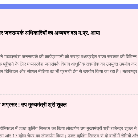
और जनसम्पर्क अधिकारियों का अध्ययन दल म.प्र. आया
 ने मध्यप्रदेश जनसम्पर्क की कार्यप्रणाली को सराहा मध्यप्रदेश राज्य सरकार की विभिन
क पहुँचाने के लिए मध्यप्रदेश जनसंपर्क विभाग आधुनिक तकनीक का उपयुक्त उपयोग कर रहा
 डिजिटल और सोशल मीडिया का भी प्रभावी ढंग से उपयोग किया जा रहा है। महाराष्ट्
य के वरिष्ठ अधिकारियों के अध्ययन दल ने जनसंपर्क विभाग और म.प्र. माध्यम संस्थान क
 कार्यों की विस्तृत जानकारी प्राप्त की। अध्ययन दल में सूचना और जनसंपर्क महानिदे
कारी, वरिष्ठ सहायक संचालक (सूचना) श्री नंदकुमार वाघमारे, सहायक संचालक (सूचना)
चना) श्री सचिन ढवण, सहायक संचालक (सूचना) श्री धोंडिराम अर्जुन शामिल थे। उप स
ग्रसर : उप मुख्यमंत्री श्री शुक्ल
योगिकी में हो रही प्रगति से मीडिया में लगातार नए परिवर्तन हो रहे हैं। इन परिवर्तनों की आ
का जनसंपर्क विभाग उसी प्र...
हॉस्पिटल में डक्ट कूलिंग सिस्टम का किया लोकार्पण उप मुख्यमंत्री श्री राजेन्द्र शुक्ल ने
टम और 17 व्हील चेयर का लोकार्पण किया। डक्ट कूलिंग सिस्टम से दो वार्डों में रोगियों