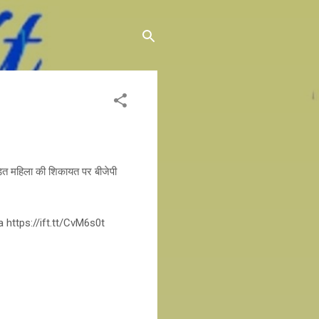
पीड़ित महिला की शिकायत पर बीजेपी
a https://ift.tt/CvM6s0t