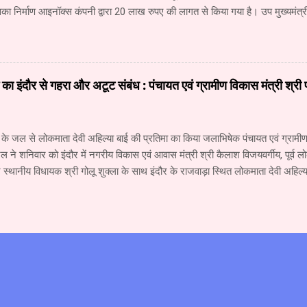
ा निर्माण आइनॉक्स कंपनी द्वारा 20 लाख रुपए की लागत से किया गया है। उप मुख्यमंत्री 
नने की ओर अग्रसर है। उपचार के लिए नागपुर जाने वाले रोगियों की संख्या में कमी आई ह
पूरा होते ही रीवा में दो सौ बेड का कैंसर अस्पताल शुरू हो जाएगा। इसमें 40 करोड़ रुप
 अस्पताल में कैंसर के उपचार की आधुनिकतम सुविधा उपलब्ध रहेगी। उप मुख्यमंत्री श्री 
े लिए लगातार प्रयास किए जा रहे हैं। संजय गांधी अस्पताल में सुधार तथा नई व्यवस्था
ाई का इंदौर से गहरा और अटूट संबंध : पंचायत एवं ग्रामीण विकास मंत्री श्री
। सर्जरी विभाग में सिंगरौली की एनसीएल कंपनी द्वारा दी गई 6 करोड़ रुपए की सहयोग र
के जल से लोकमाता देवी अहिल्या बाई की प्रतिमा का किया जलाभिषेक पंचायत एवं ग्रामीण 
ल ने शनिवार को इंदौर में नगरीय विकास एवं आवास मंत्री श्री कैलाश विजयवर्गीय, पूर्व लो
्थानीय विधायक श्री गोलू शुक्ला के साथ इंदौर के राजवाड़ा स्थित लोकमाता देवी अहिल्य
क किया। इस मौके पर मंत्री श्री पटेल ने कहा कि माँ नर्मदा और देवी अहिल्या का इंदौर से
 है। तीस वर्ष पूर्व मैंने पहली बार माँ नर्मदा की परिक्रमा की थी। उसके बाद पत्नी श्रीमती
ी। नर्मदा परिक्रमा से प्राप्त अनुभव पर एक पुस्तक तैयार की गई है, जिसका लोकार्पण 1
ीय स्वयंसेवक संघ के सरसंघचालक डॉ. मोहन भागवत के करकमलों से किया जायेगा। मंत्री 
ार का नर्मदा नदी के प्रति गहरी आस्था और लगाव रहा है। पिताजी कहा करते थे कि नदी 